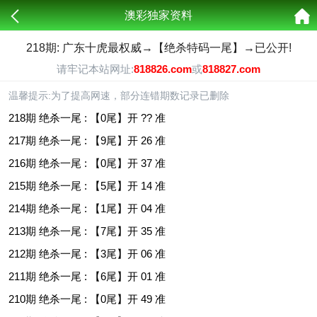
澳彩独家资料
218期: 广东十虎最权威→【绝杀特码一尾】→已公开!
请牢记本站网址:
818826.com
或
818827.com
温馨提示:为了提高网速，部分连错期数记录已删除
218期 绝杀一尾 : 【0尾】开 ?? 准
217期 绝杀一尾 : 【9尾】开 26 准
216期 绝杀一尾 : 【0尾】开 37 准
215期 绝杀一尾 : 【5尾】开 14 准
214期 绝杀一尾 : 【1尾】开 04 准
213期 绝杀一尾 : 【7尾】开 35 准
212期 绝杀一尾 : 【3尾】开 06 准
211期 绝杀一尾 : 【6尾】开 01 准
210期 绝杀一尾 : 【0尾】开 49 准