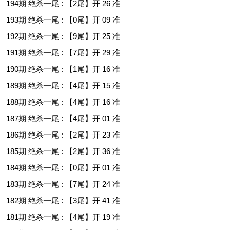
194期 绝杀一尾 : 【2尾】开 26 准
193期 绝杀一尾 : 【0尾】开 09 准
192期 绝杀一尾 : 【9尾】开 25 准
191期 绝杀一尾 : 【7尾】开 29 准
190期 绝杀一尾 : 【1尾】开 16 准
189期 绝杀一尾 : 【4尾】开 15 准
188期 绝杀一尾 : 【4尾】开 16 准
187期 绝杀一尾 : 【4尾】开 01 准
186期 绝杀一尾 : 【2尾】开 23 准
185期 绝杀一尾 : 【2尾】开 36 准
184期 绝杀一尾 : 【0尾】开 01 准
183期 绝杀一尾 : 【7尾】开 24 准
182期 绝杀一尾 : 【3尾】开 41 准
181期 绝杀一尾 : 【4尾】开 19 准