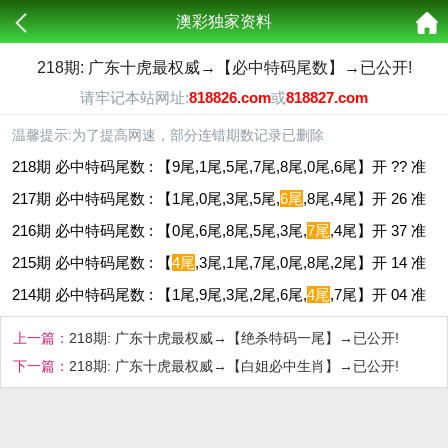
澳彩独家资料
218期: 广东十虎最权威→【必中特码尾数】→已公开!
请牢记本站网址:
818826.com
或
818827.com
温馨提示:为了提高网速，部分连错期数记录已删除
218期 必中特码尾数 : 【9尾,1尾,5尾,7尾,8尾,0尾,6尾】开 ?? 准
217期 必中特码尾数 : 【1尾,0尾,3尾,5尾,
6尾
,8尾,4尾】开 26 准
216期 必中特码尾数 : 【0尾,6尾,8尾,5尾,3尾,
7尾
,4尾】开 37 准
215期 必中特码尾数 : 【
4尾
,3尾,1尾,7尾,0尾,8尾,2尾】开 14 准
214期 必中特码尾数 : 【1尾,9尾,3尾,2尾,6尾,
4尾
,7尾】开 04 准
上一篇：
218期: 广东十虎最权威→【绝杀特码一尾】→已公开!
下一篇：
218期: 广东十虎最权威→【白姐必中生肖】→已公开!