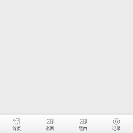
首页
彩图
黑白
记录