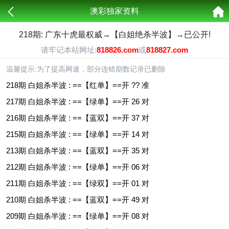
澳彩独家资料
218期: 广东十虎最权威→【白姐绝杀半波】→已公开!
请牢记本站网址:
818826.com
或
818827.com
温馨提示:为了提高网速，部分连错期数记录已删除
218期 白姐杀半波 : ==【红单】==开 ?? 准
217期 白姐杀半波 : ==【绿单】==开 26 对
216期 白姐杀半波 : ==【蓝双】==开 37 对
215期 白姐杀半波 : ==【绿单】==开 14 对
213期 白姐杀半波 : ==【蓝双】==开 35 对
212期 白姐杀半波 : ==【绿单】==开 06 对
211期 白姐杀半波 : ==【绿双】==开 01 对
210期 白姐杀半波 : ==【蓝双】==开 49 对
209期 白姐杀半波 : ==【绿单】==开 08 对