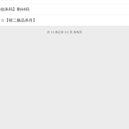
独创杀码】剩44码
网→☆【错二极品杀肖】
共 13 条记录 1/1 页 条每页