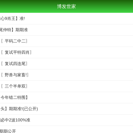
博发世家
信心9肖王】准!
6尾仲特】期期准
网→〖平码二中二〗
网→〖复试平特四肖〗
网→〖复试四连尾〗
→〖野兽与家畜!〗
网→〖三个半单双〗
网【今年错二特围】
一头】期期准!(已公开)
必中2波100%准
}期期公开