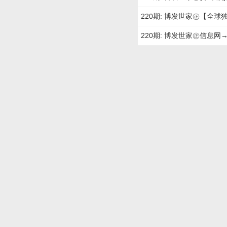
220期: 博发世家㊣【全球
220期: 博发世家㊣信息