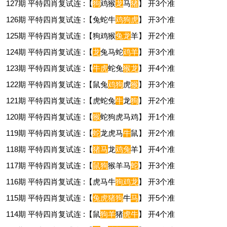
127期 平特四肖复试连 :【
狗
鸡猴
龙
马
猪
】 开3个准
126期 平特四肖复试连 :【兔蛇牛
鸡
狗
虎
】 开3个准
125期 平特四肖复试连 :【狗鸡猴
兔
龙
羊】 开2个准
124期 平特四肖复试连 :【
龙
兔马蛇
鸡
羊
】 开3个准
123期 平特四肖复试连 :【
牛
虎
蛇兔
猴
龙
】 开4个准
122期 平特四肖复试连 :【鼠兔
鸡
狗
虎
猴
】 开3个准
121期 平特四肖复试连 :【虎蛇兔
牛
龙
狗
】 开2个准
120期 平特四肖复试连 :【
猴
蛇狗虎马鸡】 开1个准
119期 平特四肖复试连 :【
蛇
龙虎马
牛
鼠】 开2个准
118期 平特四肖复试连 :【
猪
马
龙
鸡
兔
羊】 开4个准
117期 平特四肖复试连 :【
鼠
狗
猴羊马
蛇
】 开3个准
116期 平特四肖复试连 :【虎马牛
狗
鸡
龙
】 开3个准
115期 平特四肖复试连 :【
兔
虎
猪
狗
牛
马
】 开5个准
114期 平特四肖复试连 :【鼠
狗
羊
猪
虎
牛
】 开4个准