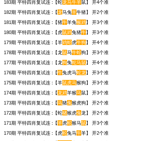
183期 平特四肖复试连 :【蛇
龙
马
牛
羊
鼠】 开4个准
182期 平特四肖复试连 :【
龙
马兔
羊
牛猪】 开2个准
181期 平特四肖复试连 :【猪
牛
羊兔
猴
鸡
】 开3个准
180期 平特四肖复试连 :【虎
鼠
鸡
兔猪
牛
】 开3个准
179期 平特四肖复试连 :【羊
鸡
蛇
虎
牛
狗
】 开4个准
178期 平特四肖复试连 :【龙
鼠
马
牛
蛇
狗】 开3个准
177期 平特四肖复试连 :【龙
狗
兔
蛇
马
鼠
】 开4个准
176期 平特四肖复试连 :【
牛
兔虎马
蛇
龙
】 开3个准
175期 平特四肖复试连 :【羊
鼠
虎
马
猴狗】 开3个准
174期 平特四肖复试连 :【
龙
鸡
羊猴
马
鼠】 开3个准
173期 平特四肖复试连 :【
马
猪
兔
猴虎狗】 开2个准
172期 平特四肖复试连 :【蛇
猪
猴虎
兔
龙】 开2个准
171期 平特四肖复试连 :【
羊
虎
蛇
猴马
鼠
】 开3个准
170期 平特四肖复试连 :【虎
蛇
兔马
牛
羊】 开2个准