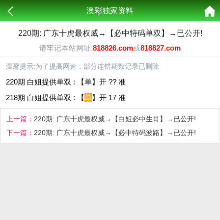
澳彩独家资料
220期: 广东十虎最权威→【必中特码单双】→已公开!
请牢记本站网址:
818826.com
或
818827.com
温馨提示:为了提高网速，部分连错期数记录已删除
220期 白姐提供单双 : 【单】开 ?? 准
218期 白姐提供单双 : 【
单
】开 17 准
上一篇：
220期: 广东十虎最权威→【白姐必中生肖】→已公开!
下一篇：
220期: 广东十虎最权威→【必中特码波路】→已公开!