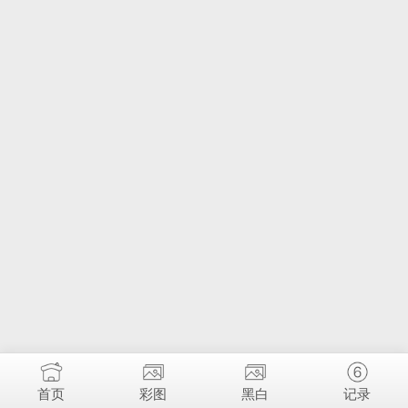
首页
彩图
黑白
记录