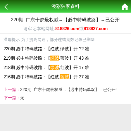
澳彩独家资料
220期: 广东十虎最权威→【必中特码波路】→已公开!
请牢记本站网址:
818826.com
或
818827.com
温馨提示:为了提高网速，部分连错期数记录已删除
220期 必中特码波路 : 【红波,绿波】开 ?? 准
219期 必中特码波路 : 【
绿波
,蓝波】开 43 准
218期 必中特码波路 : 【
绿波
,红波】开 17 准
216期 必中特码波路 : 【红波,
蓝波
】开 37 准
上一篇：
220期: 广东十虎最权威→【必中特码单双】→已公开!
下一篇：
无