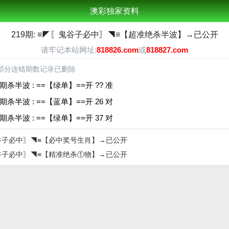
澳彩独家资料
219期: ≡◤〖鬼谷子必中〗◥≡【超准绝杀半波】→已公开
请牢记本站网址:
818826.com
或
818827.com
部分连错期数记录已删除
杀半波 : ==【绿单】==开 ?? 准
杀半波 : ==【蓝单】==开 26 对
杀半波 : ==【绿单】==开 37 对
〖鬼谷子必中〗◥≡【必中奖号生肖】→已公开
〖鬼谷子必中〗◥≡【精准绝杀①物】→已公开