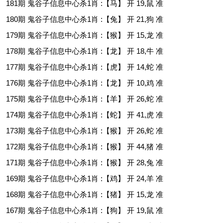
181期 鬼谷子信息中心杀1肖 :【马】 开 19,鼠 准
180期 鬼谷子信息中心杀1肖 :【兔】 开 21,狗 准
179期 鬼谷子信息中心杀1肖 :【猴】 开 15,龙 准
178期 鬼谷子信息中心杀1肖 :【龙】 开 18,牛 准
177期 鬼谷子信息中心杀1肖 :【虎】 开 14,蛇 准
176期 鬼谷子信息中心杀1肖 :【龙】 开 10,鸡 准
175期 鬼谷子信息中心杀1肖 :【羊】 开 26,蛇 准
174期 鬼谷子信息中心杀1肖 :【蛇】 开 41,虎 准
173期 鬼谷子信息中心杀1肖 :【猴】 开 26,蛇 准
172期 鬼谷子信息中心杀1肖 :【猴】 开 44,猪 准
171期 鬼谷子信息中心杀1肖 :【猴】 开 28,兔 准
169期 鬼谷子信息中心杀1肖 :【鸡】 开 24,羊 准
168期 鬼谷子信息中心杀1肖 :【猪】 开 15,龙 准
167期 鬼谷子信息中心杀1肖 :【狗】 开 19,鼠 准