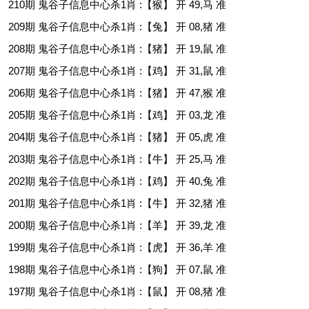
210期 鬼谷子信息中心杀1肖 :【猴】 开 49,马 准
209期 鬼谷子信息中心杀1肖 :【兔】 开 08,猪 准
208期 鬼谷子信息中心杀1肖 :【猪】 开 19,鼠 准
207期 鬼谷子信息中心杀1肖 :【鸡】 开 31,鼠 准
206期 鬼谷子信息中心杀1肖 :【猪】 开 47,猴 准
205期 鬼谷子信息中心杀1肖 :【鸡】 开 03,龙 准
204期 鬼谷子信息中心杀1肖 :【猪】 开 05,虎 准
203期 鬼谷子信息中心杀1肖 :【牛】 开 25,马 准
202期 鬼谷子信息中心杀1肖 :【鸡】 开 40,兔 准
201期 鬼谷子信息中心杀1肖 :【牛】 开 32,猪 准
200期 鬼谷子信息中心杀1肖 :【羊】 开 39,龙 准
199期 鬼谷子信息中心杀1肖 :【虎】 开 36,羊 准
198期 鬼谷子信息中心杀1肖 :【狗】 开 07,鼠 准
197期 鬼谷子信息中心杀1肖 :【鼠】 开 08,猪 准