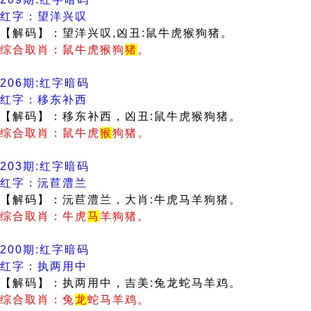
红字：望洋兴叹
【解码】：望洋兴叹,凶丑:鼠牛虎猴狗猪。
综合取肖：鼠牛虎猴狗
猪
。
206期:红字暗码
红字：移东补西
【解码】：移东补西，凶丑:鼠牛虎猴狗猪。
综合取肖：鼠牛虎
猴
狗猪。
203期:红字暗码
红字：沅苣澧兰
【解码】：沅苣澧兰，大肖:牛虎马羊狗猪。
综合取肖：牛虎
马
羊狗猪。
200期:红字暗码
红字：执两用中
【解码】：执两用中，吉美:兔龙蛇马羊鸡。
综合取肖：兔
龙
蛇马羊鸡。