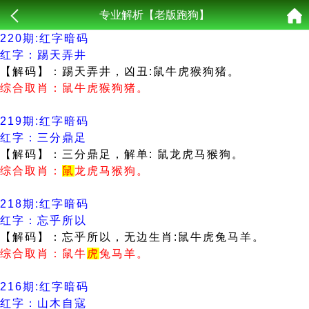
专业解析【老版跑狗】
220期:红字暗码
红字：踢天弄井
【解码】：踢天弄井，凶丑:鼠牛虎猴狗猪。
综合取肖：鼠牛虎猴狗猪。
219期:红字暗码
红字：三分鼎足
【解码】：三分鼎足，解单: 鼠龙虎马猴狗。
综合取肖：
鼠
龙虎马猴狗。
218期:红字暗码
红字：忘乎所以
【解码】：忘乎所以，无边生肖:鼠牛虎兔马羊。
综合取肖：鼠牛
虎
兔马羊。
216期:红字暗码
红字：山木自寇