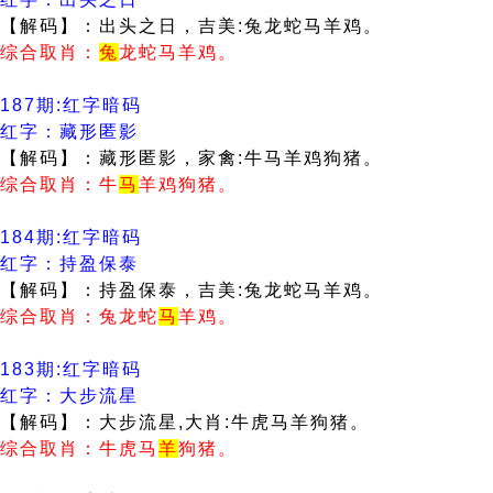
【解码】：出头之日，吉美:兔龙蛇马羊鸡。
综合取肖：
兔
龙蛇马羊鸡。
187期:红字暗码
红字：藏形匿影
【解码】：藏形匿影，家禽:牛马羊鸡狗猪。
综合取肖：牛
马
羊鸡狗猪。
184期:红字暗码
红字：持盈保泰
【解码】：持盈保泰，吉美:兔龙蛇马羊鸡。
综合取肖：兔龙蛇
马
羊鸡。
183期:红字暗码
红字：大步流星
【解码】：大步流星,大肖:牛虎马羊狗猪。
综合取肖：牛虎马
羊
狗猪。