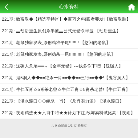
心水资料
221期: 致富取◆【精选平特肖】◆百万之料!跟者要发!【致富取胜】
221期: ▃劫后重生原创杀半波▃公式无错杀半波 【劫后重生】
221期: 老鼠独家发表,原创精准平尾!!!!!!!! 【悠闲的老鼠】
221期: 老鼠独家发表,原创稳杀一尾!!!!!!!!!!!! 【悠闲的老鼠】
221期: 送碳人杀尾══→【全年无错】---钱多你下吧!【送碳人】
221期: 鬼5洞人◆◆==绝杀一肖==◆◆==三行==◆◆!【鬼谷洞人】
221期: 牛仁五肖☆5肖杀老曾☆牛仁五肖☆5肖杀老曾!【牛仁五肖】
221期: 【溢水渡口◇◇绝杀一肖】《杀肖实力派》【溢水渡口】
221期: 夜雨精选★★六肖中特★★计划下注,敢与卖料试比高!【夜雨】
共 9 条记录 1/1 页 条每页