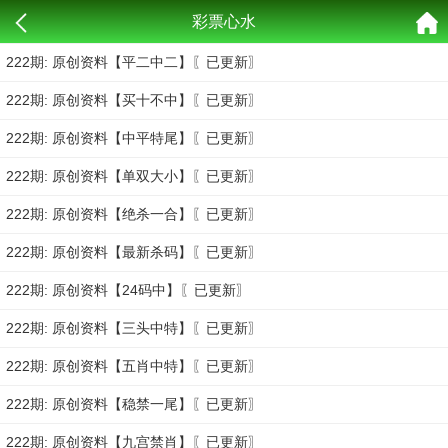
彩票心水
222期: 原创资料【平二中二】〖已更新〗
222期: 原创资料【买十不中】〖已更新〗
222期: 原创资料【中平特尾】〖已更新〗
222期: 原创资料【单双大小】〖已更新〗
222期: 原创资料【绝杀一合】〖已更新〗
222期: 原创资料【最新杀码】〖已更新〗
222期: 原创资料【24码中】〖已更新〗
222期: 原创资料【三头中特】〖已更新〗
222期: 原创资料【五肖中特】〖已更新〗
222期: 原创资料【稳禁一尾】〖已更新〗
222期: 原创资料【九宫禁肖】〖已更新〗