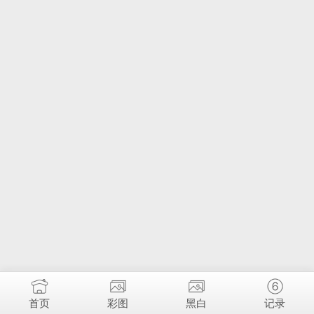
首页
彩图
黑白
记录