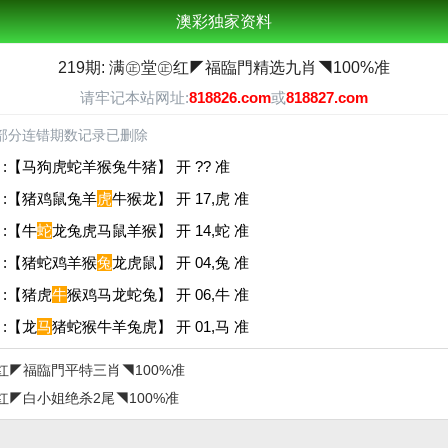
澳彩独家资料
219期: 满㊣堂㊣红◤福臨門精选九肖◥100%准
请牢记本站网址:
818826.com
或
818827.com
部分连错期数记录已删除
 :【马狗虎蛇羊猴兔牛猪】 开 ?? 准
 :【猪鸡鼠兔羊
虎
牛猴龙】 开 17,虎 准
 :【牛
蛇
龙兔虎马鼠羊猴】 开 14,蛇 准
 :【猪蛇鸡羊猴
兔
龙虎鼠】 开 04,兔 准
 :【猪虎
牛
猴鸡马龙蛇兔】 开 06,牛 准
 :【龙
马
猪蛇猴牛羊兔虎】 开 01,马 准
㊣红◤福臨門平特三肖◥100%准
㊣红◤白小姐绝杀2尾◥100%准