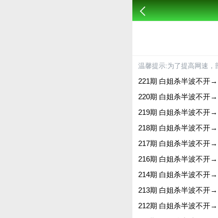
温馨提示:为了提高网速，
221期 白姐杀半波不开→ :
220期 白姐杀半波不开→ :
219期 白姐杀半波不开→ :
218期 白姐杀半波不开→ :
217期 白姐杀半波不开→ :
216期 白姐杀半波不开→ :
214期 白姐杀半波不开→ :
213期 白姐杀半波不开→ :
212期 白姐杀半波不开→ :