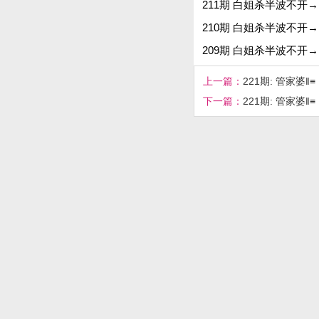
211期 白姐杀半波不开→ :
210期 白姐杀半波不开→ :
209期 白姐杀半波不开→ :
上一篇：
221期: 管家婆‖
下一篇：
221期: 管家婆‖