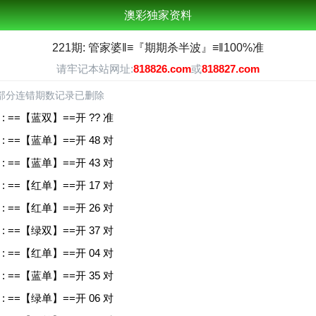
澳彩独家资料
221期: 管家婆‖≡『期期杀半波』≡‖100%准
请牢记本站网址:
818826.com
或
818827.com
部分连错期数记录已删除
 ==【蓝双】==开 ?? 准
 ==【蓝单】==开 48 对
 ==【蓝单】==开 43 对
 ==【红单】==开 17 对
 ==【红单】==开 26 对
 ==【绿双】==开 37 对
 ==【红单】==开 04 对
 ==【蓝单】==开 35 对
 ==【绿单】==开 06 对