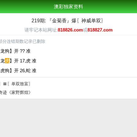
澳彩独家资料
219期: 『金菊香』爆〖神威单双〗
请牢记本站网址:
818826.com
或
818827.com
部分连错期数记录已删除
+龙狗】开 ?? 准
+龙
虎
】开 17,虎 准
+虎狗】开 26,蛇 准
傲】〓〖单双致富〗
造奇迹《家野辉煌》