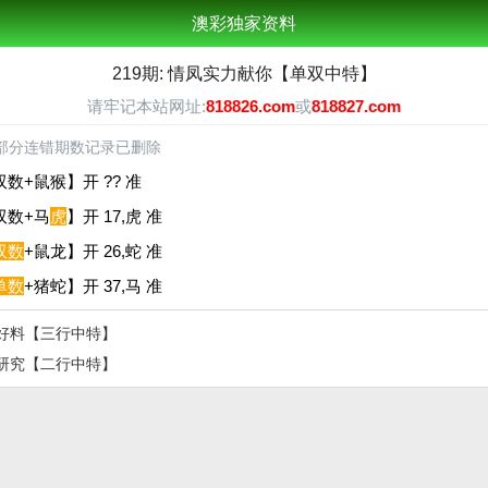
澳彩独家资料
219期: 情凤实力献你【单双中特】
请牢记本站网址:
818826.com
或
818827.com
部分连错期数记录已删除
双数+鼠猴】开 ?? 准
双数+马
虎
】开 17,虎 准
双数
+鼠龙】开 26,蛇 准
单数
+猪蛇】开 37,马 准
典好料【三行中特】
幕研究【二行中特】