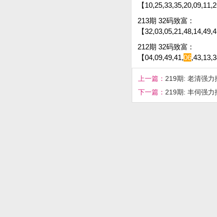
【10,25,33,35,20,09,11,2
213期 32码致富 :
【32,03,05,21,48,14,49,4
212期 32码致富 :
【04,09,49,41,
06
,43,13,
上一篇：
219期: 老清强
下一篇：
219期: 丰伺强