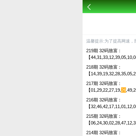
温馨提示:为了提高网速，
219期 32码致富 :
【44,31,33,12,39,05,10,0
218期 32码致富 :
【14,39,19,32,28,35,05,29
217期 32码致富 :
【01,29,22,27,19,
26
,49,
216期 32码致富 :
【32,46,42,17,11,01,12,0
215期 32码致富 :
【06,24,30,02,28,47,12,3
214期 32码致富 :