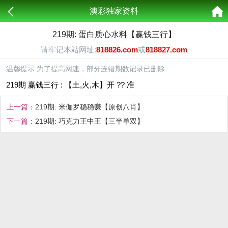
澳彩独家资料
219期: 蛋白质心水料【赢钱三行】
请牢记本站网址:
818826.com
或
818827.com
温馨提示:为了提高网速，部分连错期数记录已删除
219期 赢钱三行 : 【土,火,木】开 ?? 准
上一篇：
219期: 米伽罗稳稳赚【原创八肖】
下一篇：
219期: 巧克力王中王【三半单双】