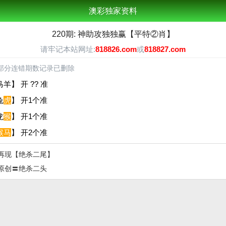
澳彩独家资料
220期: 神助攻独独赢【平特②肖】
请牢记本站网址:
818826.com
或
818827.com
部分连错期数记录已删除
羊】 开 ?? 准
兔
虎
】 开1个准
龙
猴
】 开1个准
猴
马
】 开2个准
云再现【绝杀二尾】
离原创〓绝杀二头