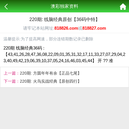
澳彩独家资料
220期: 线脑经典原创【36码中特】
请牢记本站网址:
818826.com
或
818827.com
温馨提示:为了提高网速，部分连错期数记录已删除
220期 线脑经典36码 :
【43,41,26,28,47,36,08,22,09,01,35,31,32,17,11,33,27,07,29,04,2
3,40,49,42,19,06,39,10,37,05,24,16,46,03,45,44】 开 ?? 准
上一篇：
220期: 方圆年年有余【正品七尾】
下一篇：
220期: 火鸟实战经典【原创四行】