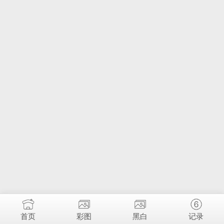
首页
彩图
黑白
记录