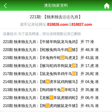
澳彩独家资料
221期: 【独来独去㊣㊣九肖】
请牢记本站网址:
818826.com
或
818827.com
温馨提示:为了提高网速，部分连错期数记录已删除
221期 独来独去九肖 :【牛猪羊狗鼠龙马兔鸡】 开 ?? 准
220期 独来独去九肖 :【蛇猴兔狗马牛鸡
羊
猪】 开 48,羊 准
219期 独来独去九肖 :【羊兔狗牛蛇
鼠
马虎龙】 开 43,鼠 准
218期 独来独去九肖 :【猴马蛇鸡羊狗鼠龙
虎
】 开 17,虎 准
217期 独来独去九肖 :【鼠龙兔狗羊鸡牛马
蛇
】 开 26,蛇 准
214期 独来独去九肖 :【猪
兔
虎羊鼠鸡狗猴马】 开 04,兔 准
213期 独来独去九肖 :【狗鸡猪牛兔
猴
羊蛇马】 开 35,猴 准
212期 独来独去九肖 :【龙猴
牛
羊鼠虎猪鸡蛇】 开 06,牛 准
210期 独来独去九肖 :【狗
马
虎鸡猴鼠龙牛猪】 开 49,马 准