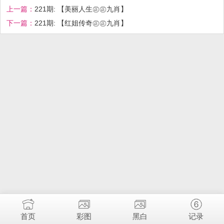
上一篇：
221期: 【美丽人生㊣㊣九肖】
下一篇：
221期: 【红姐传奇㊣㊣九肖】
首页
彩图
黑白
记录