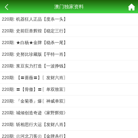
澳门独家资料
220期: 机器狂人正品【度杀一头】
220期: 史前巨兽辉煌【稳定三行】
220期: ★白杨★金牌【稳杀一尾】
220期: 史努比珍藏版【平特一肖】
220期: 浆豆实力打造【一波挣钱】
220期: 【〓蔷薇〓】〖发财六肖〗
220期: 〓【骨傲】〓〖单双致富〗
220期: 『金菊香』爆〖神威单双〗
220期: 城倾创造奇迹《家野辉煌》
220期: 斩相思行大运【发财八肖】
220期: ㊣河北刀客㊣【金牌杀行】