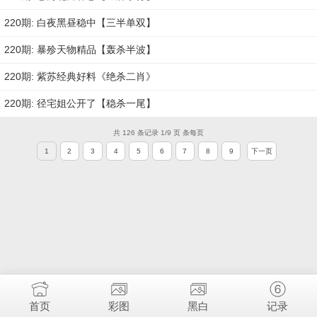
220期: 白夜黑昼稳中【三半单双】
220期: 暴殄天物精品【轰杀半波】
220期: 紫苏经典好料《绝杀二肖》
220期: 径宅姐公开了【稳杀一尾】
共 126 条记录 1/9 页 条每页
1
2
3
4
5
6
7
8
9
下一页
首页
彩图
黑白
记录