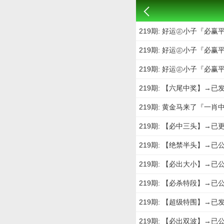
219期: 好运㊣小子『必
219期: 好运㊣小子『必
219期: 好运㊣小子『必
219期: 【六尾中奖】→已
219期: 黄金马来了『一
219期: 【必中三头】→已
219期: 【绝禁半头】→已
219期: 【必出大小】→已
219期: 【必杀特段】→已
219期: 【超级特围】→已
219期: 【必出双波】→已