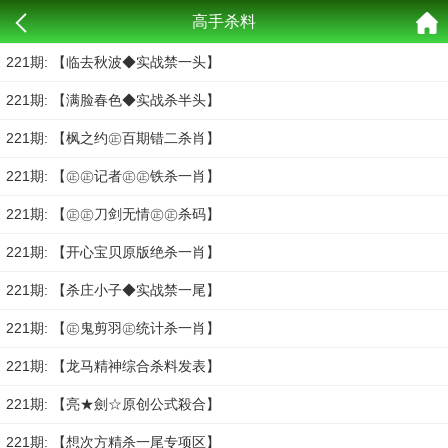
高手杀料
221期: 【临去秋波◆实战禁一头】
221期: 【满脸春色◆实战杀半头】
221期: 【枫之约㊣百期错二杀肖】
221期: 【㊣㊣记者㊣㊣铁杀一肖】
221期: 【㊣㊣刀剑无情㊣㊣杀码】
221期: 【开心宝贝原版绝杀一肖】
221期: 【杀庄小子◆实战禁一尾】
221期: 【㊣鬼剪羽㊣统计杀一肖】
221期: 【龙马精神综合杀料发表】
221期: 【亮★劍☆原创公式殺合】
221期: 【想次方精杀一尾专项区】