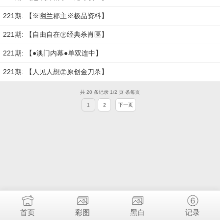
221期: 【※幽兰郡主※极品资料】
221期: 【自由自在㊣经典杀肖區】
221期: 【●澳门内幕●单双连中】
221期: 【人见人想㊣原创金刀杀】
共 20 条记录 1/2 页 条每页
1
2
下一页
首页
彩图
黑白
记录