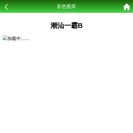
彩色图库
潮汕一霸B