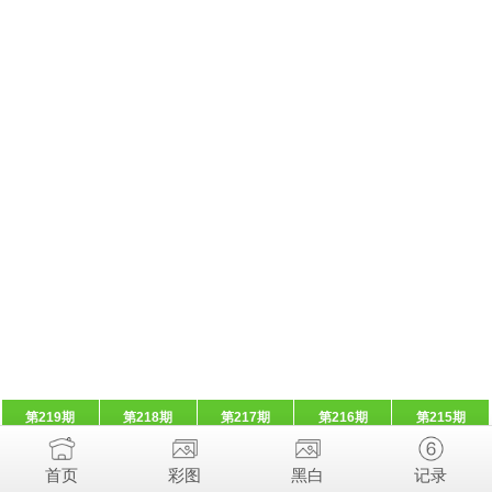
第219期
第218期
第217期
第216期
第215期
首页
彩图
黑白
记录