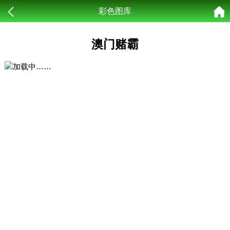
彩色图库
澳门赌霸