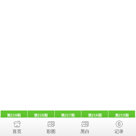
第219期
第218期
第217期
第216期
第215期
首页
彩图
黑白
记录