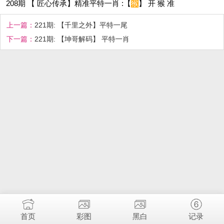
208期 【 匠心传承】精准平特一肖 :【
猴
】 开 猴 准
上一篇：
221期: 【千里之外】平特一尾
下一篇：
221期: 【坤哥解码】 平特一肖
首页
彩图
黑白
记录