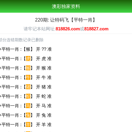
澳彩独家资料
220期: 让特码飞【平特一肖】
请牢记本站网址:
818826.com
或
818827.com
部分连错期数记录已删除
+平特一肖 :【猴】 开 ?? 准
+平特一肖 :【
虎
】 开 虎 准
+平特一肖 :【
猴
】 开 猴 准
+平特一肖 :【
牛
】 开 牛 准
+平特一肖 :【
猪
】 开 猪 准
+平特一肖 :【
蛇
】 开 蛇 准
+平特一肖 :【
马
】 开 马 准
+平特一肖 :【
兔
】 开 兔 准
+平特一肖 :【
羊
】 开 羊 准