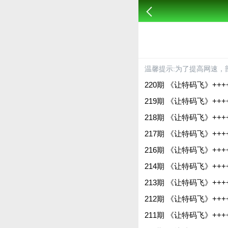
温馨提示:为了提高网速，
220期 《让特码飞》+++
219期 《让特码飞》+++
218期 《让特码飞》+++
217期 《让特码飞》+++
216期 《让特码飞》+++
214期 《让特码飞》+++
213期 《让特码飞》+++
212期 《让特码飞》+++
211期 《让特码飞》+++