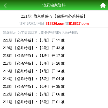
澳彩独家资料
221期: 葡京赌侠☆【赌经㊣必杀特断】
请牢记本站网址:
818826.com
或
818827.com
温馨提示:为了提高网速，部分连错期数记录已删除
221期 【必杀特断】 : 【5段】 开 ?? 准
219期 【必杀特断】 : 【2段】 开 43 准
218期 【必杀特断】 : 【1段】 开 17 准
217期 【必杀特断】 : 【5段】 开 26 准
215期 【必杀特断】 : 【1段】 开 14 准
214期 【必杀特断】 : 【5段】 开 04 准
213期 【必杀特断】 : 【6段】 开 35 准
212期 【必杀特断】 : 【2段】 开 06 准
211期 【必杀特断】 : 【6段】 开 01 准