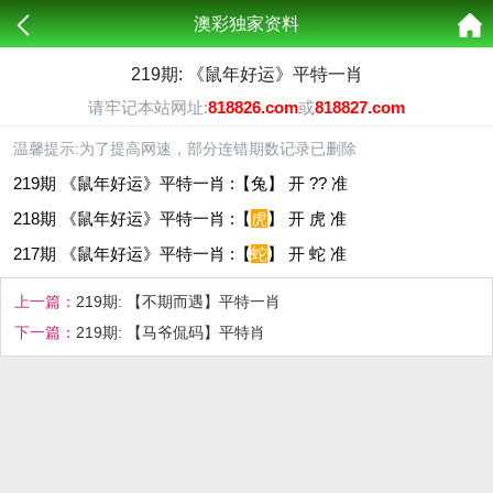
澳彩独家资料
219期: 《鼠年好运》平特一肖
请牢记本站网址:
818826.com
或
818827.com
温馨提示:为了提高网速，部分连错期数记录已删除
219期 《鼠年好运》平特一肖 :【兔】 开 ?? 准
218期 《鼠年好运》平特一肖 :【
虎
】 开 虎 准
217期 《鼠年好运》平特一肖 :【
蛇
】 开 蛇 准
上一篇：
219期: 【不期而遇】平特一肖
下一篇：
219期: 【马爷侃码】平特肖