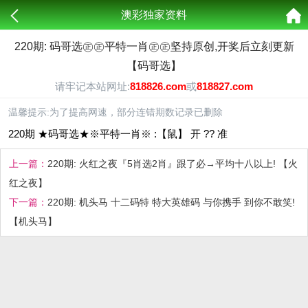
澳彩独家资料
220期: 码哥选㊣㊣平特一肖㊣㊣坚持原创,开奖后立刻更新
【码哥选】
请牢记本站网址:
818826.com
或
818827.com
温馨提示:为了提高网速，部分连错期数记录已删除
220期 ★码哥选★※平特一肖※ :【鼠】 开 ?? 准
上一篇：
220期: 火红之夜『5肖选2肖』跟了必→平均十八以上! 【火
红之夜】
下一篇：
220期: 机头马 十二码特 特大英雄码 与你携手 到你不敢笑!
【机头马】