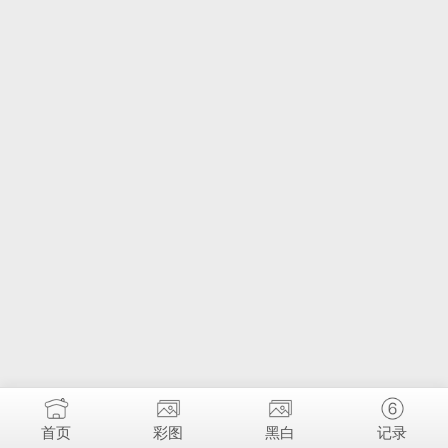
首页
彩图
黑白
记录