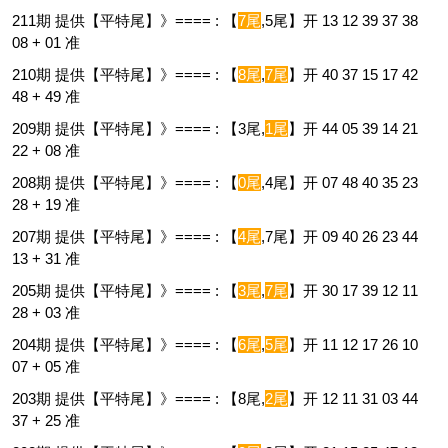
211期 提供【平特尾】》==== : 【
7尾
,5尾】开 13 12 39 37 38
08 + 01 准
210期 提供【平特尾】》==== : 【
8尾
,
7尾
】开 40 37 15 17 42
48 + 49 准
209期 提供【平特尾】》==== : 【3尾,
1尾
】开 44 05 39 14 21
22 + 08 准
208期 提供【平特尾】》==== : 【
0尾
,4尾】开 07 48 40 35 23
28 + 19 准
207期 提供【平特尾】》==== : 【
4尾
,7尾】开 09 40 26 23 44
13 + 31 准
205期 提供【平特尾】》==== : 【
3尾
,
7尾
】开 30 17 39 12 11
28 + 03 准
204期 提供【平特尾】》==== : 【
6尾
,
5尾
】开 11 12 17 26 10
07 + 05 准
203期 提供【平特尾】》==== : 【8尾,
2尾
】开 12 11 31 03 44
37 + 25 准