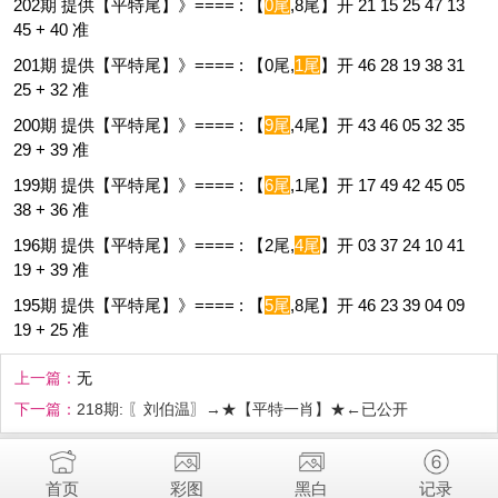
202期 提供【平特尾】》==== : 【
0尾
,8尾】开 21 15 25 47 13
45 + 40 准
201期 提供【平特尾】》==== : 【0尾,
1尾
】开 46 28 19 38 31
25 + 32 准
200期 提供【平特尾】》==== : 【
9尾
,4尾】开 43 46 05 32 35
29 + 39 准
199期 提供【平特尾】》==== : 【
6尾
,1尾】开 17 49 42 45 05
38 + 36 准
196期 提供【平特尾】》==== : 【2尾,
4尾
】开 03 37 24 10 41
19 + 39 准
195期 提供【平特尾】》==== : 【
5尾
,8尾】开 46 23 39 04 09
19 + 25 准
上一篇：
无
下一篇：
218期: 〖刘伯温〗→★【平特一肖】★←已公开
首页
彩图
黑白
记录