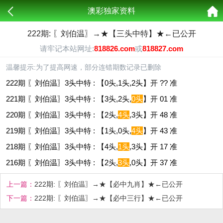
澳彩独家资料
222期: 〖刘伯温〗→★【三头中特】★←已公开
请牢记本站网址:
818826.com
或
818827.com
温馨提示:为了提高网速，部分连错期数记录已删除
222期 〖刘伯温〗3头中特 : 【0头,1头,2头】开 ?? 准
221期 〖刘伯温〗3头中特 : 【3头,2头,
0头
】开 01 准
220期 〖刘伯温〗3头中特 : 【2头,
4头
,3头】开 48 准
219期 〖刘伯温〗3头中特 : 【1头,0头,
4头
】开 43 准
218期 〖刘伯温〗3头中特 : 【4头,
1头
,3头】开 17 准
216期 〖刘伯温〗3头中特 : 【2头,
3头
,0头】开 37 准
上一篇：
222期: 〖刘伯温〗→★【必中九肖】★←已公开
下一篇：
222期: 〖刘伯温〗→★【必中三行】★←已公开