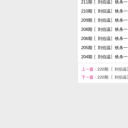
211期 〖刘伯温〗铁杀一肖
210期 〖刘伯温〗铁杀一肖
209期 〖刘伯温〗铁杀一肖
208期 〖刘伯温〗铁杀一肖
206期 〖刘伯温〗铁杀一肖
205期 〖刘伯温〗铁杀一肖
204期 〖刘伯温〗铁杀一肖
上一篇：
220期: 〖刘
下一篇：
220期: 〖刘