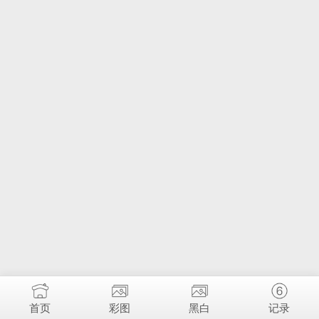
首页
彩图
黑白
记录