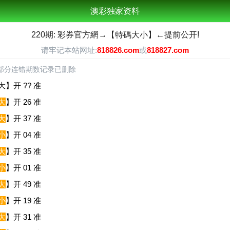
澳彩独家资料
220期: 彩券官方網→【特碼大小】←提前公开!
请牢记本站网址:
818826.com
或
818827.com
部分连错期数记录已删除
大】开 ?? 准
大
】开 26 准
大
】开 37 准
小
】开 04 准
大
】开 35 准
小
】开 01 准
大
】开 49 准
小
】开 19 准
大
】开 31 准