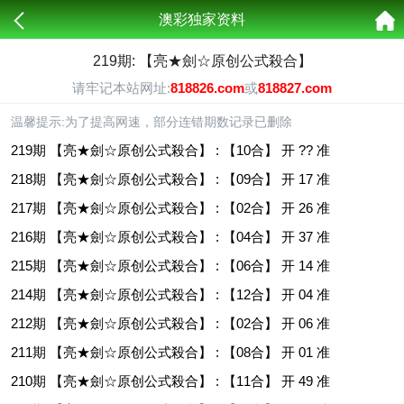
澳彩独家资料
219期: 【亮★劍☆原创公式殺合】
请牢记本站网址:
818826.com
或
818827.com
温馨提示:为了提高网速，部分连错期数记录已删除
219期 【亮★劍☆原创公式殺合】 : 【10合】 开 ?? 准
218期 【亮★劍☆原创公式殺合】 : 【09合】 开 17 准
217期 【亮★劍☆原创公式殺合】 : 【02合】 开 26 准
216期 【亮★劍☆原创公式殺合】 : 【04合】 开 37 准
215期 【亮★劍☆原创公式殺合】 : 【06合】 开 14 准
214期 【亮★劍☆原创公式殺合】 : 【12合】 开 04 准
212期 【亮★劍☆原创公式殺合】 : 【02合】 开 06 准
211期 【亮★劍☆原创公式殺合】 : 【08合】 开 01 准
210期 【亮★劍☆原创公式殺合】 : 【11合】 开 49 准