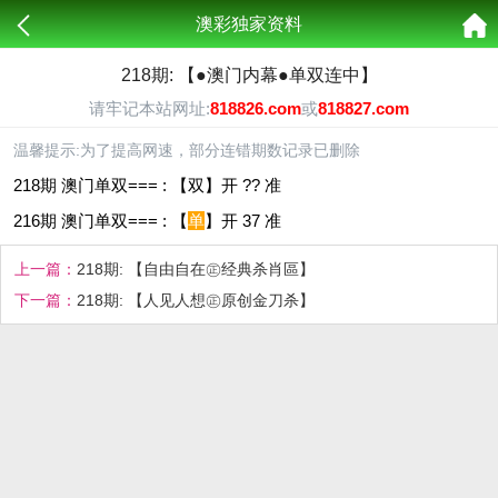
澳彩独家资料
218期: 【●澳门内幕●单双连中】
请牢记本站网址:
818826.com
或
818827.com
温馨提示:为了提高网速，部分连错期数记录已删除
218期 澳门单双=== : 【双】开 ?? 准
216期 澳门单双=== : 【
单
】开 37 准
上一篇：
218期: 【自由自在㊣经典杀肖區】
下一篇：
218期: 【人见人想㊣原创金刀杀】