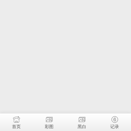
首页
彩图
黑白
记录