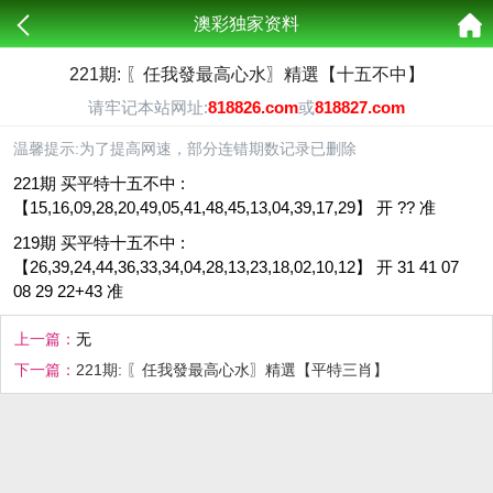
澳彩独家资料
221期: 〖任我發最高心水〗精選【十五不中】
请牢记本站网址:
818826.com
或
818827.com
温馨提示:为了提高网速，部分连错期数记录已删除
221期 买平特十五不中 :
【15,16,09,28,20,49,05,41,48,45,13,04,39,17,29】 开 ?? 准
219期 买平特十五不中 :
【26,39,24,44,36,33,34,04,28,13,23,18,02,10,12】 开 31 41 07
08 29 22+43 准
上一篇：
无
下一篇：
221期: 〖任我發最高心水〗精選【平特三肖】