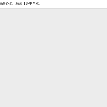
我發最高心水〗精選【必中单双】