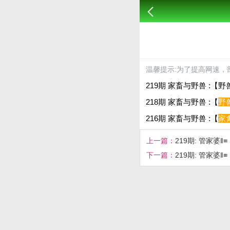
温馨提示:为了提高网速，
219期 家畜与野兽 :【野兽
218期 家畜与野兽 :【
野
216期 家畜与野兽 :【
家
上一篇：
219期: 管家婆‖
下一篇：
219期: 管家婆‖