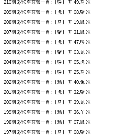
210期 彩坛至尊禁一肖 :【猴】 开 49,马 准
209期 彩坛至尊禁一肖 :【虎】 开 08,猪 准
208期 彩坛至尊禁一肖 :【马】 开 19,鼠 准
207期 彩坛至尊禁一肖 :【猪】 开 31,鼠 准
206期 彩坛至尊禁一肖 :【虎】 开 47,猴 准
205期 彩坛至尊禁一肖 :【猪】 开 03,龙 准
204期 彩坛至尊禁一肖 :【猴】 开 05,虎 准
203期 彩坛至尊禁一肖 :【猴】 开 25,马 准
202期 彩坛至尊禁一肖 :【鸡】 开 40,兔 准
201期 彩坛至尊禁一肖 :【虎】 开 32,猪 准
200期 彩坛至尊禁一肖 :【马】 开 39,龙 准
199期 彩坛至尊禁一肖 :【鸡】 开 36,羊 准
198期 彩坛至尊禁一肖 :【鸡】 开 07,鼠 准
197期 彩坛至尊禁一肖 :【马】 开 08,猪 准