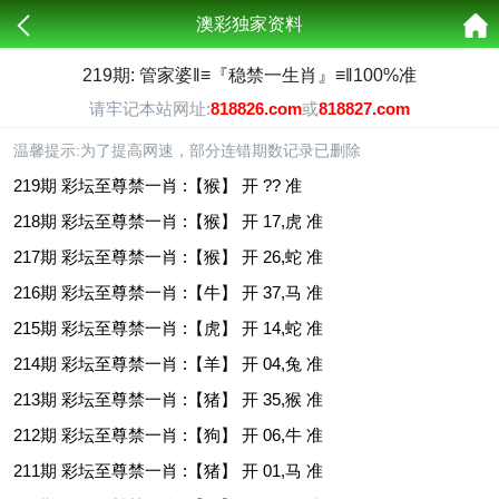
澳彩独家资料
219期: 管家婆‖≡『稳禁一生肖』≡‖100%准
请牢记本站网址:
818826.com
或
818827.com
温馨提示:为了提高网速，部分连错期数记录已删除
219期 彩坛至尊禁一肖 :【猴】 开 ?? 准
218期 彩坛至尊禁一肖 :【猴】 开 17,虎 准
217期 彩坛至尊禁一肖 :【猴】 开 26,蛇 准
216期 彩坛至尊禁一肖 :【牛】 开 37,马 准
215期 彩坛至尊禁一肖 :【虎】 开 14,蛇 准
214期 彩坛至尊禁一肖 :【羊】 开 04,兔 准
213期 彩坛至尊禁一肖 :【猪】 开 35,猴 准
212期 彩坛至尊禁一肖 :【狗】 开 06,牛 准
211期 彩坛至尊禁一肖 :【猪】 开 01,马 准