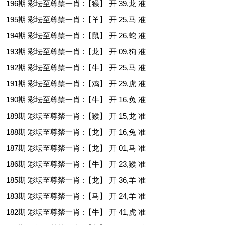
196期 彩坛至尊禁一肖 :【猴】 开 39,龙 准
195期 彩坛至尊禁一肖 :【羊】 开 25,马 准
194期 彩坛至尊禁一肖 :【鼠】 开 26,蛇 准
193期 彩坛至尊禁一肖 :【龙】 开 09,狗 准
192期 彩坛至尊禁一肖 :【牛】 开 25,马 准
191期 彩坛至尊禁一肖 :【鸡】 开 29,虎 准
190期 彩坛至尊禁一肖 :【牛】 开 16,兔 准
189期 彩坛至尊禁一肖 :【猴】 开 15,龙 准
188期 彩坛至尊禁一肖 :【龙】 开 16,兔 准
187期 彩坛至尊禁一肖 :【龙】 开 01,马 准
186期 彩坛至尊禁一肖 :【牛】 开 23,猴 准
185期 彩坛至尊禁一肖 :【龙】 开 36,羊 准
183期 彩坛至尊禁一肖 :【马】 开 24,羊 准
182期 彩坛至尊禁一肖 :【牛】 开 41,虎 准