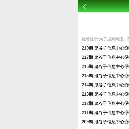
温馨提示:为了提高网速，
219期 鬼谷子信息中心⑨宫
217期 鬼谷子信息中心⑨宫
216期 鬼谷子信息中心⑨宫
215期 鬼谷子信息中心⑨宫
214期 鬼谷子信息中心⑨宫
213期 鬼谷子信息中心⑨宫
212期 鬼谷子信息中心⑨宫
211期 鬼谷子信息中心⑨宫
209期 鬼谷子信息中心⑨宫