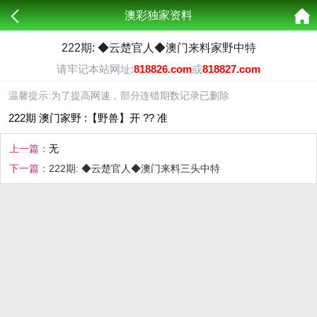
澳彩独家资料
222期: ◆云楚官人◆澳门来料家野中特
请牢记本站网址:
818826.com
或
818827.com
温馨提示:为了提高网速，部分连错期数记录已删除
222期 澳门家野 :【野兽】开 ?? 准
上一篇：
无
下一篇：
222期: ◆云楚官人◆澳门来料三头中特