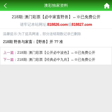
澳彩独家资料
218期: 澳门彩票【必中家畜野兽】←※已免费公开
请牢记本站网址:
818826.com
或
818827.com
温馨提示:为了提高网速，部分连错期数记录已删除
218期 野兽与家畜 :【野兽】开 ?? 准
上一篇：
218期: 澳门彩票【公开必中波色】←※已免费公开
下一篇：
218期: 澳门彩票【经典必中九肖】←※已免费公开